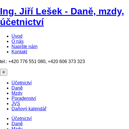
Ing. Jiří Lešek - Daně, mzdy,
účetnictví
Úvod
O nás
Napište nám
Kontakt
tel.: +420 776 551 080, +420 606 373 323
≡
Účetnictví
Daně
Mzdy
Poradenství
JVS
Daňový kalendář
Účetnictví
Daně
Mzdy